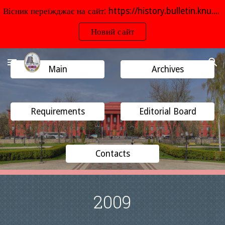
Вісник переїжджає на сайт: https://history.bulletin.knu.ua До зустрічі на новому сайті!
Skip to main content
Skip to navigation
Новий сайт
Main
Archives
Requirements
Editorial Board
Contacts
2009